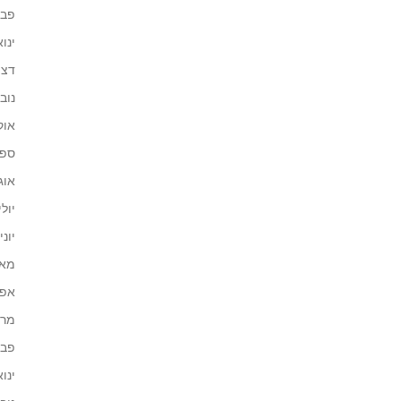
פברו
ינואר 
דצמב
נובמב
אוקט
ספטמ
אוגוס
יולי 21
יוני 021
מאי 21
אפריל
מרץ 1
פברו
ינואר 