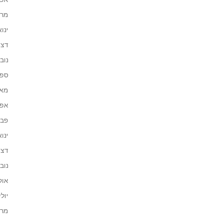
מרץ 4
ינואר 
דצמב
נובמב
ספטמ
מאי 23
אפריל
פברו
ינואר 
דצמב
נובמב
אוקט
יולי 22
מרץ 2