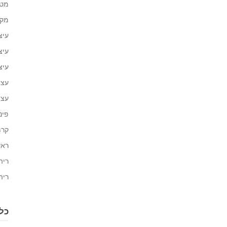
מטב
מקל
עיצ
עיצ
עיצ
עצו
עצת
פינ
קרמ
ראש
ריה
ריה
כל