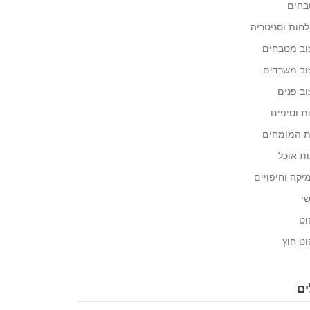
חים
חות וסניטריה
וב מטבחים
וב משרדים
וב פנים
ת וטיפים
 המומחים
ות אוכל
יקה וחיפויים
י
וט
וט חוץ
ים