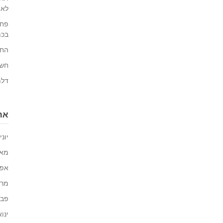
לאו
פחו
בכמ
החי
חשי
דלת
ארכ
יוני 026
מאי 26
אפריל
מרץ 6
פברו
ינואר 