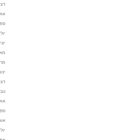
דצמב
אוקט
ספטמ
יולי 25
יוני 025
מאי 25
מרץ 5
ינואר 
דצמב
נובמב
אוקט
ספטמ
אוגוס
יולי 24
אפריל