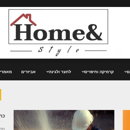
ם
קרמיקה וחיפויים
לחצר ולגינה
אביזרים
מאמרי
ח
כת
תחז