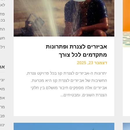
לאו
פחו
בכמ
החי
חשי
אביזרים לצנרת ופתרונות
דלת
מתקדמים לכל צורך
דצמבר 23, 2025
ארכ
יתרונות ה-אביזרים לצנרת sp בכל פרויקט צנרת,
יוני 026
החשיבות של אביזרים לצנרת sp היא מכרעת.
אביזרים אלה מספקים חיבור מושלם בין חלקי
מאי 26
הצנרת השונים, ומבטיחים…
אפריל
מרץ 6
פברו
ינואר 