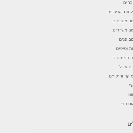
חים
חות וסניטריה
וב מטבחים
וב משרדים
וב פנים
ת וטיפים
 המומחים
ות אוכל
יקה וחיפויים
י
וט
וט חוץ
ים