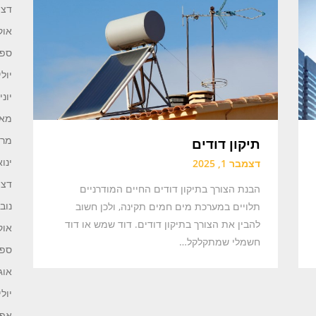
דצמב
אוקט
ספטמ
יולי 25
יוני 025
מאי 25
מרץ 5
תיקון דודים
ינואר 
דצמבר 1, 2025
דצמב
הבנת הצורך בתיקון דודים החיים המודרניים
נובמב
תלויים במערכת מים חמים תקינה, ולכן חשוב
להבין את הצורך בתיקון דודים. דוד שמש או דוד
אוקט
חשמלי שמתקלקל…
ספטמ
אוגוס
יולי 24
אפריל