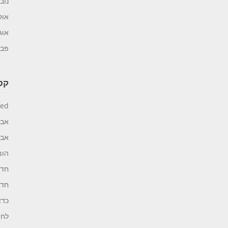
נובמב
אוקט
אוגוס
פברו
קטג
zed
אבי
אבי
הום
חדר
חדר
כדא
לחצ