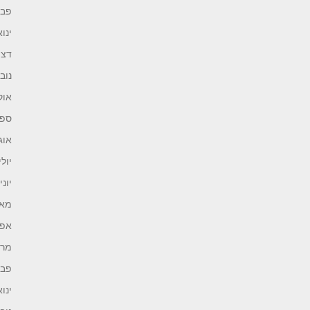
פברו
ינואר 
דצמב
נובמב
אוקט
ספטמ
אוגוס
יולי 21
יוני 021
מאי 21
אפריל
מרץ 1
פברו
ינואר 