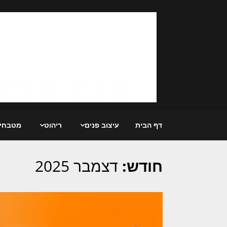
Ski
t
conten
דף הבית
עיצוב פנים
ריהוט
מטבחי
חודש:
דצמבר 2025