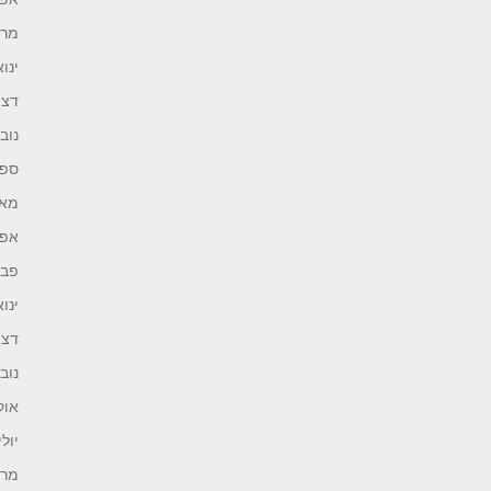
מרץ 4
ינואר 
דצמב
נובמב
ספטמ
מאי 23
אפריל
פברו
ינואר 
דצמב
נובמב
אוקט
יולי 22
מרץ 2