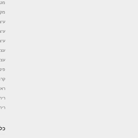
מטב
מקל
עיצ
עיצ
עיצ
עצו
עצת
פינ
קרמ
ראש
ריה
ריה
כל