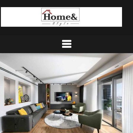
Ski
t
conten