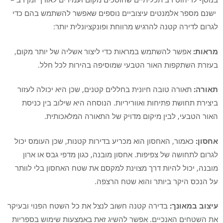
ישנם מספר אלמנטים עיצוביים נוספים שאפשר להשתמש בהם כדי
לגרום לדירה קטנה להרגיש מרווחת ופונקציונלית יותר:
מראות
:
אפשר להשתמש במראות כדי ליצור אשליה של יותר מקום,
בעזרת השתקפות האור הטבעי שמוסיפה בהירות לכל חלל.
תאורה
:
תאורה טובה חיונית בחללים קטנים, שכן היא יכולה לעזור
ביצירת תחושת פתיחות ואווריריות. הנוסחה היא שילוב בין כניסת
האור הטבעי, לבין מיקום מדויק של התאורה המלאכותית.
אחסון
:
כאמור, האחסון הוא מכריע בדירות קטנות, שכן העומס יכול
לגרום לתחושה של צפיפות. אחסון מובנה, כגון מדפי גבס או ארון
מובנה, יכול להיות דרך מצוינת למקסם את שטח האחסון בלי לוותר
על הנכס היקר ביותר והוא שטח הרצפה.
עיצוב
במאונך
:
בדירה קטנה חשוב לנצל את כל השטח הפנוי ובעיקר
את השטחים האנכיים. אפשר להשיג זאת באמצעות שימוש בספריות