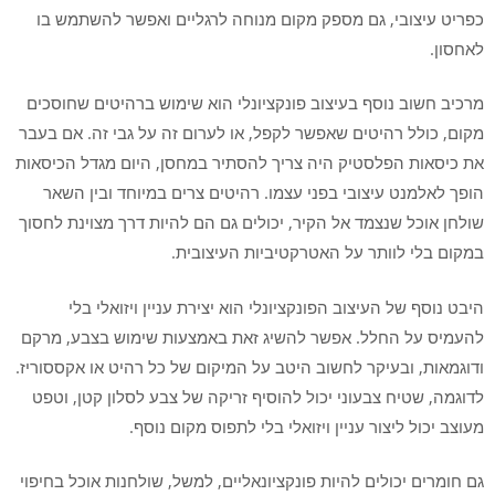
כפריט עיצובי, גם מספק מקום מנוחה לרגליים ואפשר להשתמש בו
לאחסון.
מרכיב חשוב נוסף בעיצוב פונקציונלי הוא שימוש ברהיטים שחוסכים
מקום, כולל רהיטים שאפשר לקפל, או לערום זה על גבי זה. אם בעבר
את כיסאות הפלסטיק היה צריך להסתיר במחסן, היום מגדל הכיסאות
הופך לאלמנט עיצובי בפני עצמו. רהיטים צרים במיוחד ובין השאר
שולחן אוכל שנצמד אל הקיר, יכולים גם הם להיות דרך מצוינת לחסוך
במקום בלי לוותר על האטרקטיביות העיצובית.
היבט נוסף של העיצוב הפונקציונלי הוא יצירת עניין ויזואלי בלי
להעמיס על החלל. אפשר להשיג זאת באמצעות שימוש בצבע, מרקם
ודוגמאות, ובעיקר לחשוב היטב על המיקום של כל רהיט או אקססוריז.
לדוגמה, שטיח צבעוני יכול להוסיף זריקה של צבע לסלון קטן, וטפט
מעוצב יכול ליצור עניין ויזואלי בלי לתפוס מקום נוסף.
גם חומרים יכולים להיות פונקציונאליים, למשל, שולחנות אוכל בחיפוי