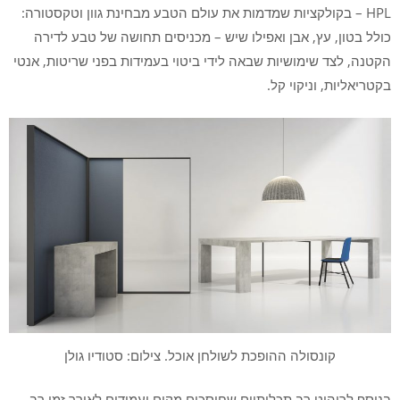
HPL – בקולקציות שמדמות את עולם הטבע מבחינת גוון וטקסטורה:
כולל בטון, עץ, אבן ואפילו שיש – מכניסים תחושה של טבע לדירה
הקטנה, לצד שימושיות שבאה לידי ביטוי בעמידות בפני שריטות, אנטי
בקטריאליות, וניקוי קל.
קונסולה ההופכת לשולחן אוכל. צילום: סטודיו גולן
בנוסף לריהוט רב תכליתיים שחוסכים מקום ועמידים לאורך זמן רב –