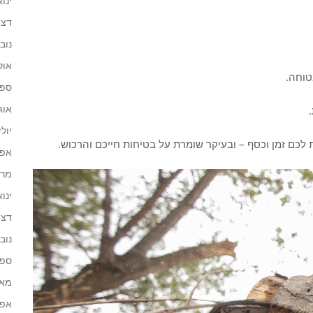
ינואר 
דצמב
נובמב
אוקט
טוחה.
ספטמ
אוגוס
יולי 24
לכם זמן וכסף – ובעיקר שומרת על בטיחות חייכם והרכוש.
אפריל
מרץ 4
ינואר 
דצמב
נובמב
ספטמ
מאי 23
אפריל