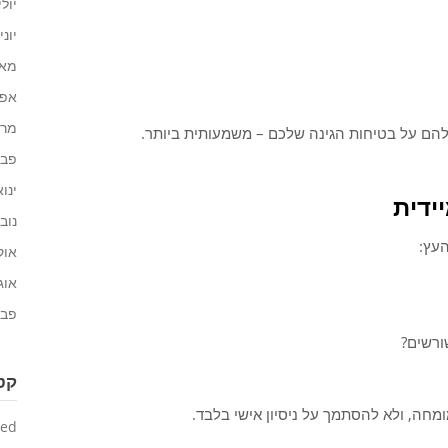
יולי 21
יוני 021
מאי 21
אפריל
מרץ 1
להם על בטיחות הגינה שלכם – משמעותית ביותר.
פברו
ינואר 
ידית
נובמב
עץ:
אוקט
אוגוס
פברו
ורשים?
קטג
מחה, ולא להסתמך על ניסיון אישי בלבד.
zed