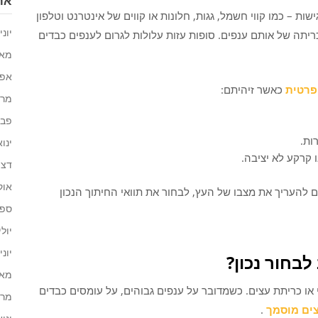
ארכ
ת – כמו קווי חשמל, גגות, חלונות או קווים של אינטרנט וטלפון
יוני 026
כריתה של אותם ענפים. סופות עזות עלולות לגרום לענפים כבדים
מאי 26
אפריל
פרטית
כאשר זיהיתם:
מרץ 6
פברו
ות.
ינואר 
 קרקע לא יציבה.
דצמב
אוקט
ם להעריך את מצבו של העץ, לבחור את תוואי החיתוך הנכון
ספטמ
יולי 25
יוני 025
בחור נכון?
מאי 25
עי או כריתת עצים. כשמדובר על ענפים גבוהים, על עומסים כבדים
מרץ 5
צים מוסמך
.