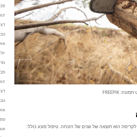
פברו
ינואר 
דצמב
נובמב
אוקט
יולי 22
מרץ 2
פברו
ינואר 
דצמב
ונה: FREEPIK
נובמב
אוקט
ספטמ
ריסה הוא תוצאה של שנים של הזנחה. טיפול מונע כולל:
אוגוס