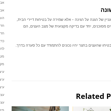
אבי
ונה
אבי
הום
ניין של הגנה על הגינה – אלא שמירה על בטיחות דיירי הבית,
חדר
ים מסוכנים, יחד עם בדיקה מקצועית של מצב העצים, הם
חדר
כדא
טיחו שהעצים בחצר יהיו נכונים להתמודד עם כל סערה בדרך.
לחצ
מטב
מקל
עיצ
עיצ
עיצ
Related P
עצו
עצת
פינ