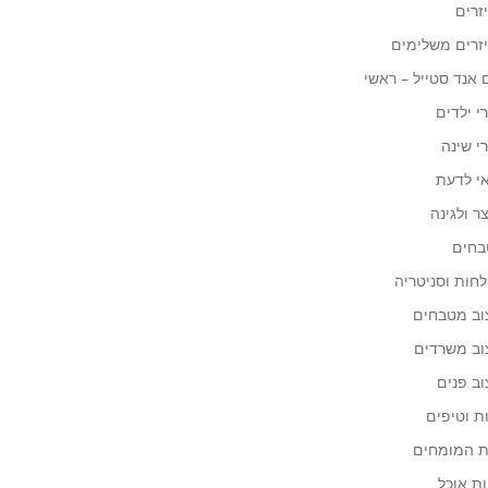
זרים
זרים משלימים
 אנד סטייל – ראשי
י ילדים
י שינה
י לדעת
ר ולגינה
חים
חות וסניטריה
וב מטבחים
וב משרדים
וב פנים
ת וטיפים
 המומחים
ות אוכל