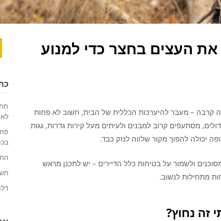
את העצים בחצר כדי למנוע
ח
כת
תחז
ה קרבה – מעבר להיערכות הכללית של הבית, חשוב לא פחות
לאו
לים, מסתעפים קרוב למבנים ולעיתים מעל קירות גדרות, גגות
פחו
פה יכולה להפוך מקור שלווה לנזק כבד.
בכמ
החי
סוכנים ולשמור על בטיחות כלל הדיירים – יש לתכנן מראש
חשי
חות מתחילות לנשוב.
דלת
 זה נחוץ?