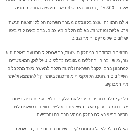
של כ – 800 מ"ר, ברחוב הגביש 4 באזור תעשיה החדש בנתניה.
אולם התצוגה יעוצב בקונספט מעורר השראה הכולל 'הצעות הגשה'
וירטואליות ומוחשיות. באולם חללים מעוצבים, בהם באים לידי ביטוי
שילובים של מרקם, חומר וצבע.
המוצרים מסודרים במחלקות שונות, כך שמסלול התנועה באולם הוא
נוח, נגיש וברור והחללים מעוצבים כחללי טוטאל לוק, המאפשרים
למתבונן בהם, לקבל השראה ולראות הלכה למעשה כיצד מתקבלים
השילובים השונים. הקולקציות מעודכנות ביותר וקל להתמצא ולאתר
את המבוקש.
דלפק קבלה רחב ידיים יקבל את הלקוחות לצד עמדת קפה, פינות
ישיבה ומסכי ענק כאשר השאיפה היא לייצר חוויה וירטואלית לצד
הסיור הפיזי באולם כחלק ממסע הבחירה והרכישה.
האולם כולל לאונג' ומתחם לקיום ישיבות רחבות יותר, כך שמעבר