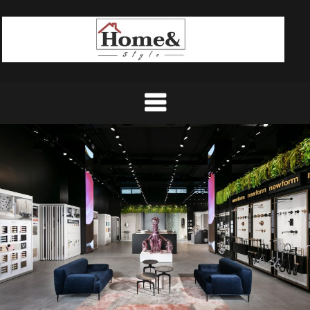
Ski
t
conten