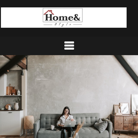
Ski
t
conten