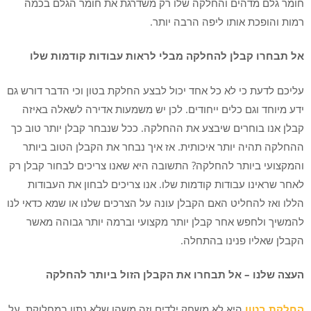
חומר גלם מדהים והחלקה שלו רק משדרגת את חומר הגלם בכמה
רמות והופכת אותו ליפה הרבה יותר.
אל תבחרו קבלן להחלקה מבלי לראות עבודות קודמות שלו
עליכם לדעת כי לא כל אחד יכול לבצע החלקת בטון וכי הדבר דורש גם
ידע מיוחד וגם כלים ייחודים. לכן יש משמעות אדירה לשאלה באיזה
קבלן אנו בוחרים שיבצע את ההחלקה. ככל שנבחר קבלן יותר טוב כך
ההחלקה תהיה יותר איכותית. אז איך נבחר את הקבלן הטוב ביותר
והמקצועי ביותר להחלקה? התשובה היא שאנו צריכים לבחור קבלן רק
לאחר שראינו עבודות קודמות שלו. אנו צריכים לבחון את העבודות
הללו ואז להחליט האם הקבלן עונה על הצרכים שלנו או שמא כדאי לנו
להמשיך ולחפש אחר קבלן יותר מקצועי וברמה יותר גבוהה מאשר
הקבלן שאליו פנינו בהתחלה.
העצה שלנו – אל תבחרו את הקבלן הזול ביותר להחלקה
החלקת בטון
היא לא משחק ילדים וזה משהו שלא נתון במחלוקת. על