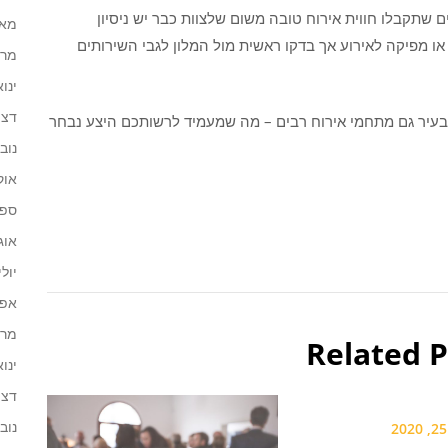
 שתקבלו חווית אירוח טובה משום שלצוות כבר יש ניסיון
מאי 25
או מפיקה לאירוע אך בדקו ראשית מול המלון לגבי השירותים
מרץ 5
ינואר 
דצמב
בעיר גם מתחמי אירוח רבים – מה שמעמיד לרשותכם היצע נבחר
נובמב
אוקט
ספטמ
אוגוס
יולי 24
אפריל
מרץ 4
Related P
ינואר 
דצמב
נובמב