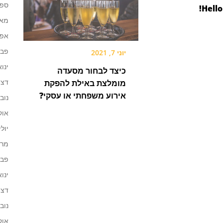
ספטמ
Hello
מאי 23
אפריל
פברו
יוני 7, 2021
ינואר 
כיצד לבחור מסעדה
דצמב
מומלצת באילת להפקת
אירוע משפחתי או עסקי?
נובמב
אוקט
יולי 22
מרץ 2
פברו
ינואר 
דצמב
נובמב
אוקט