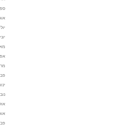
ספטמ
אוגוס
יולי 21
יוני 021
מאי 21
אפריל
מרץ 1
פברו
ינואר 
נובמב
אוקט
אוגוס
פברו