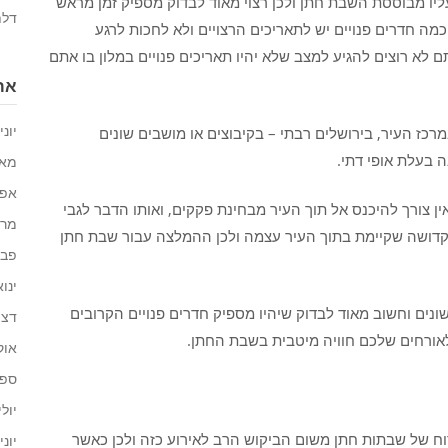
יו מבוססת השבת חתן ולכן רצוי מאוד לבדוק מספיק זמן מראש
דלת
מה חדרים פנויים יש לתאריכים הרצויים ולא לחכות לרגע
 לא רוצים להגיע למצב שלא יהיו תאריכים פנויים במלון בו אתם
ארכ
יוני 026
מרכז העיר, בירושלים רבתי – בקיבוצים או מושבים שונים
בעלת אופי דתי.
מאי 26
אפריל
ן צורך להיכנס אל תוך העיר מבחינת פקקים, ואותו הדבר לגבי
מרץ 6
הקדושה שקיימת בתוך העיר עצמה ולכן ההמלצה עבור שבת חתן
פברו
ינואר 
ונים וחשוב מאוד לבדוק שיהיו מספיק חדרים פנויים הקרובים
דצמב
אורחים שלכם חוויה מיטבית בשבת החתן.
אוקט
ספטמ
יולי 25
רוח של שבתות חתן משום הביקוש הרב לאירוע כזה ולכן כאשר
יוני 025