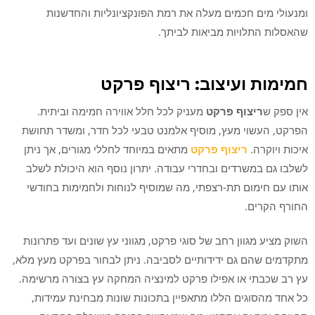
ומנעולי מים חכמים מעלה את רמת הפונקציונליות והחדשנות
שהאסלות התלויות מביאות לביתך.
חמימות ועיצוב: ריצוף פרקט
אין ספק ש
ריצוף פרקט
מעניק לכל חלל אווירה חמימה וביתית.
הפרקט, העשוי מעץ, מוסיף אלמנט טבעי לכל חדר, ומשדר תחושת
איכות ויוקרה.
ריצוף פרקט
מתאים במיוחד לחללי מגורים, אך ניתן
לשלבו גם במשרדים ובחדרי עבודה. יתרון נוסף הוא היכולת לשלב
אותו עם חימום תת-רצפתי, מה שמוסיף לנוחות ולחמימות בחודשי
החורף הקרים.
השוק מציע מגוון רחב של סוגי פרקט, מגווני עץ שונים ועד פתרונות
מתקדמים שהם גם ידידותיים לסביבה. ניתן לבחור בפרקט מעץ מלא,
עץ רב שכבתי או אפילו פרקט למינציה המחקה עץ בצורה מרשימה.
כל אחד מהסוגים הללו מתאפיין בתכונות שונות מבחינת עמידות,