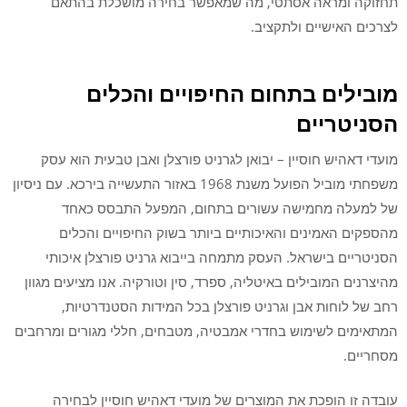
תחזוקה ומראה אסתטי, מה שמאפשר בחירה מושכלת בהתאם
לצרכים האישיים ולתקציב.
מובילים בתחום החיפויים והכלים
הסניטריים
מועדי דאהיש חוסיין – יבואן לגרניט פורצלן ואבן טבעית הוא עסק
משפחתי מוביל הפועל משנת 1968 באזור התעשייה בירכא. עם ניסיון
של למעלה מחמישה עשורים בתחום, המפעל התבסס כאחד
מהספקים האמינים והאיכותיים ביותר בשוק החיפויים והכלים
הסניטריים בישראל. העסק מתמחה בייבוא גרניט פורצלן איכותי
מהיצרנים המובילים באיטליה, ספרד, סין וטורקיה. אנו מציעים מגוון
רחב של לוחות אבן וגרניט פורצלן בכל המידות הסטנדרטיות,
המתאימים לשימוש בחדרי אמבטיה, מטבחים, חללי מגורים ומרחבים
מסחריים.
עובדה זו הופכת את המוצרים של מועדי דאהיש חוסיין לבחירה