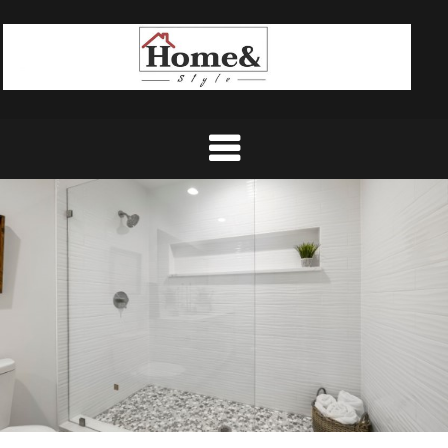
Ski
t
conten