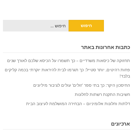
חיפוש:
כתבות אחרונות באתר
תחזוקה של כיסאות משרדיים – כך תשמרו על הכיסא שלכם לאורך שנים
פחות רהיטים, יותר סטייל: כך תגרמו לבית להיראות יוקרתי בכמה קליקים
בלבד!
החיסכון היקר: כך בתי ספר 'זולים' עולים לציבור מיליונים
חשיבות התקנת רשתות לחלונות
דלתות וחלונות אלומיניום – הבחירה המושלמת לעיצוב הבית
ארכיונים