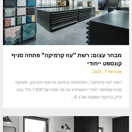
מבחר עצום: רשת "עוז קרמיקה" פתחה סניף
קונספט ייחודי
פברואר 7, 2023
רשת "עוז קרמיקה", המתמחה בתחום הריצוף והעיצוב, משיקה
סניף קונספט ייחודי המשתרע על פני שטח של 1,800 מ"ר בבני
ברק, בהיקף השקעה של כ-8…