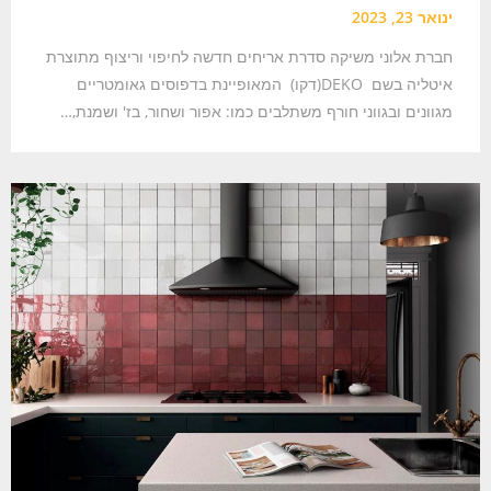
ינואר 23, 2023
חברת אלוני משיקה סדרת אריחים חדשה לחיפוי וריצוף מתוצרת
איטליה בשם DEKO(דקו) המאופיינת בדפוסים גאומטריים
מגוונים ובגווני חורף משתלבים כמו: אפור ושחור, בז' ושמנת,…