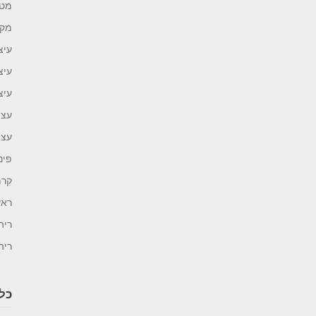
מטב
מקל
עיצ
עיצ
עיצ
עצו
עצת
פינ
קרמ
ראש
ריה
ריה
כל