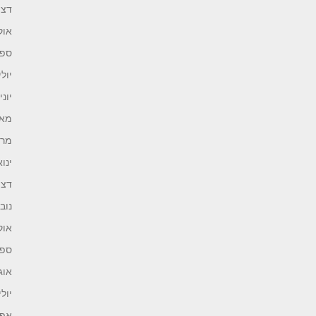
דצמב
אוקט
ספטמ
יולי 25
יוני 025
מאי 25
מרץ 5
ינואר 
דצמב
נובמב
אוקט
ספטמ
אוגוס
יולי 24
אפריל