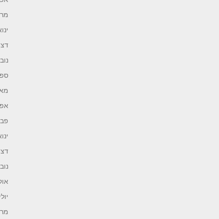
מרץ 4
ינואר 
דצמב
נובמב
ספטמ
מאי 23
אפריל
פברו
ינואר 
דצמב
נובמב
אוקט
יולי 22
מרץ 2