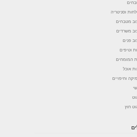
חים
חות וסניטריה
וב מטבחים
וב משרדים
וב פנים
ת וטיפים
 המומחים
ות אוכל
יקה וחיפויים
י
וט
וט חוץ
ים