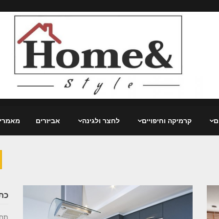
ם
קרמיקה וחיפויים
לחצר ולגינה
אביזרים
מאמרי
ח
כת
תחז