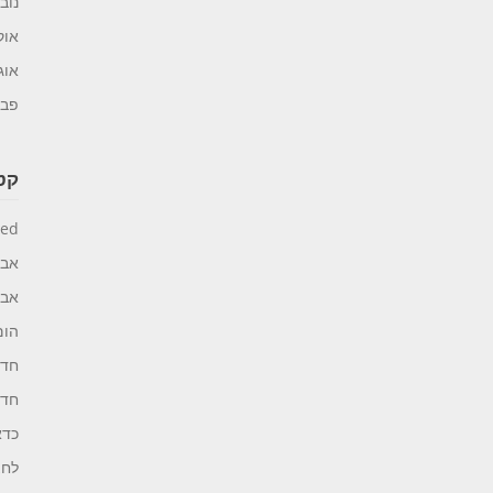
נובמב
אוקט
אוגוס
פברו
קטג
zed
אבי
אבי
הום
חדר
חדר
כדא
לחצ