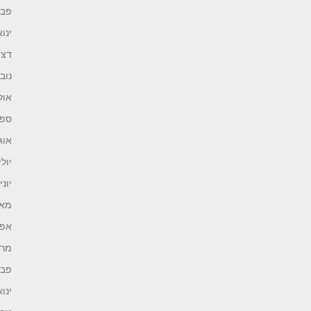
פברו
ינואר 
דצמב
נובמב
אוקט
ספטמ
אוגוס
יולי 21
יוני 021
מאי 21
אפריל
מרץ 1
פברו
ינואר 