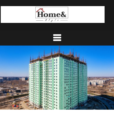
Ski
t
conten