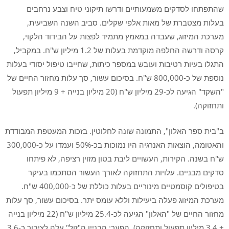
שהתפתחו לסדקים משמעותיים ודרשו תיקוני טיח וצבע נרחבים
בעלות מצטברת של מאות אלפי שקלים. סביב השנה השביעית,
מערכת המיזוג, שעבדה במאמץ מתמיד לפצות על הבידוד הלקוי,
קרסה ודרשה החלפה מוקדמת בעלות של 1.2 מיליון ש"ח. במקביל,
התגלו בעיות רטיבות ועובש במספר כיתות, שחייבו טיפול יסודי בעלות
נוספת של כ-800,000 ש"ח. בסיכום עשור, סך עלות מחזור החיים של
"השקד" הגיעה לכ-29 מיליון ש"ח (20 מיליון בנייה + 9 מיליון תפעול
ותחזוקה).
ב"בית ספר האלון", התמונה שונה לחלוטין. בזכות המעטפת המבודדת
והאטומה, הוצאות האנרגיה היו נמוכות בכ-50% ועמדו על כ-300,000
ש"ח בשנה. הקירות, העשויים ליבת בטון מזוין רציפה, לא פיתחו
סדקים מבניים. עלויות התחזוקה לאורך העשור הסתכמו בעיקר
בטיפולים קוסמטיים מינוריים בעלות כוללת של כ-400,000 ש"ח.
מערכת המיזוג פעלה ביעילות וללא עומס יתר. בסיכום עשור, סך עלות
מחזור החיים של "האלון" הגיעה לכ-25.4 מיליון ש"ח (22 מיליון בנייה
+ 3.4 מיליון תפעול ותחזוקה). הפער: הבניין ה"זול" עלה לציבור כ-3.6