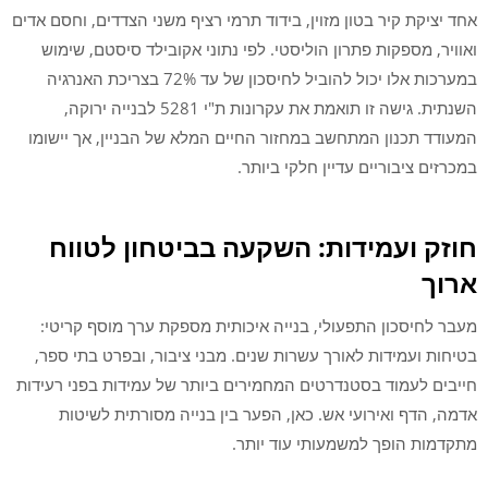
אחד יציקת קיר בטון מזוין, בידוד תרמי רציף משני הצדדים, וחסם אדים
ואוויר, מספקות פתרון הוליסטי. לפי נתוני אקובילד סיסטם, שימוש
במערכות אלו יכול להוביל לחיסכון של עד 72% בצריכת האנרגיה
השנתית. גישה זו תואמת את עקרונות ת"י 5281 לבנייה ירוקה,
המעודד תכנון המתחשב במחזור החיים המלא של הבניין, אך יישומו
במכרזים ציבוריים עדיין חלקי ביותר.
חוזק ועמידות: השקעה בביטחון לטווח
ארוך
מעבר לחיסכון התפעולי, בנייה איכותית מספקת ערך מוסף קריטי:
בטיחות ועמידות לאורך עשרות שנים. מבני ציבור, ובפרט בתי ספר,
חייבים לעמוד בסטנדרטים המחמירים ביותר של עמידות בפני רעידות
אדמה, הדף ואירועי אש. כאן, הפער בין בנייה מסורתית לשיטות
מתקדמות הופך למשמעותי עוד יותר.