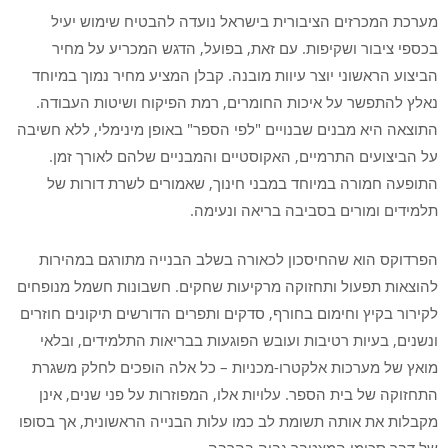
מערכת המכרזים הציבורית בישראל נועדה להבטיח שימוש יעיל
בכספי ציבור ושקיפות. עם זאת, בפועל, הדגש המכריע על מחיר
הביצוע הראשוני יוצר עיוות מובנה. קבלן המציע מחיר נמוך במיוחד
נאלץ להתפשר על איכות החומרים, רמת הפיקוח ושיטות העבודה.
התוצאה היא מבנים שבנויים "לפי הספר" באופן מינימלי, ללא חשיבה
על הביצועים התרמיים, האקוסטיים והמבניים שלהם לאורך זמן.
התופעה חמורה במיוחד במבני חינוך, שאמורים לשרת דורות של
תלמידים ומורים בסביבה בריאה ונעימה.
הפרדוקס הוא שהחיסכון לכאורה בשלב הבנייה מתורגם במהירות
להוצאות תפעול ותחזוקה מרקיעות שחקים. חשבונות חשמל מנופחים
לקירור בקיץ וחימום בחורף, סדקים ותפרים הדורשים תיקונים חוזרים
ונשנים, בעיות רטיבות ועובש הפוגעות בבריאות התלמידים, ובלאי
מואץ של מערכות אלקטרו-מכניות – כל אלה הופכים לחלק משגרת
התחזוקה של בית הספר. עלויות אלו, המפוזרות על פני שנים, אינן
מקבלות את אותה תשומת לב כמו עלות הבנייה הראשונית, אך בסופו