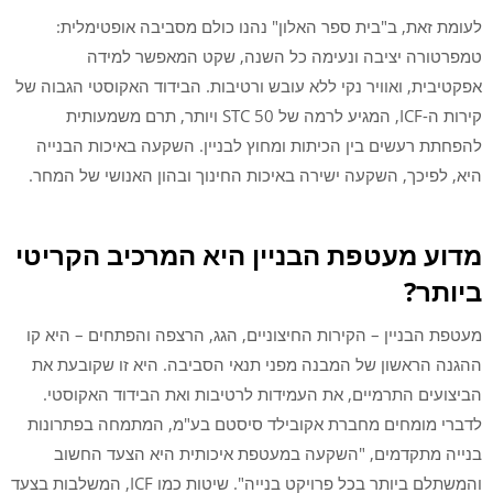
לעומת זאת, ב"בית ספר האלון" נהנו כולם מסביבה אופטימלית:
טמפרטורה יציבה ונעימה כל השנה, שקט המאפשר למידה
אפקטיבית, ואוויר נקי ללא עובש ורטיבות. הבידוד האקוסטי הגבוה של
קירות ה-ICF, המגיע לרמה של STC 50 ויותר, תרם משמעותית
להפחתת רעשים בין הכיתות ומחוץ לבניין. השקעה באיכות הבנייה
היא, לפיכך, השקעה ישירה באיכות החינוך ובהון האנושי של המחר.
מדוע מעטפת הבניין היא המרכיב הקריטי
ביותר?
מעטפת הבניין – הקירות החיצוניים, הגג, הרצפה והפתחים – היא קו
ההגנה הראשון של המבנה מפני תנאי הסביבה. היא זו שקובעת את
הביצועים התרמיים, את העמידות לרטיבות ואת הבידוד האקוסטי.
לדברי מומחים מחברת אקובילד סיסטם בע"מ, המתמחה בפתרונות
בנייה מתקדמים, "השקעה במעטפת איכותית היא הצעד החשוב
והמשתלם ביותר בכל פרויקט בנייה". שיטות כמו ICF, המשלבות בצעד