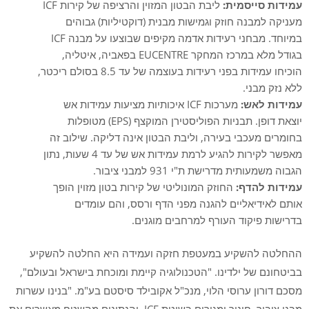
עמידות סייסמית:
ליבת הבטון המזוין והרציפה של קירות ICF
מעניקה למבנה חוזק וגמישות מבנית (דוקטיליות) גבוהים
במיוחד. מבחני רעידות אדמה מקיפים שבוצעו על מבנה ICF
בגודל מלא במרכז המחקר EUCENTRE בפאביה, איטליה,
הוכיחו עמידות בפני רעידות בעוצמה של עד 8.5 בסולם ריכטר,
ללא נזק מבני.
עמידות לאש:
מערכות ICF איכותיות מציעות עמידות אש
יוצאת דופן. תבניות הפוליסטירן המוקצף (EPS) מטופלות
בחומרים מעכבי בעירה, וליבת הבטון אינה דליקה. שילוב זה
מאפשר לקירות להגיע לרמת עמידות אש של עד 4 שעות, נתון
הגבוה משמעותית מדרישת ת"י 931 למבני ציבור.
עמידות להדף:
החוזק המונוליטי של קירות בטון מזוין הופך
אותם לאידיאליים להגנה מפני הדף ורסס, והם עומדים
בדרישות פיקוד העורף למרחבים מוגנים.
ההחלטה להשקיע במעטפת חזקה ועמידה היא החלטה להשקיע
בביטחונם של ילדינו. "הטכנולוגיה קיימת ומוכחת בישראל ובעולם",
מסכם דורון ערוסי הלוי, מנכ"ל אקובילד סיסטם בע"מ. "בנינו עשרות
מבני ציבור, חינוך ומגורים בשיטת ICF, והנתונים מהשטח מאשרים את