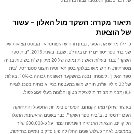
של דבר סכומן המצטבר גבוה בהרבה.
תיאור מקרה: השקד מול האלון – עשור
של הוצאות
כדי להמחיש את הפער, נבחן תרחיש היפותטי אך מבוסס מציאות של
שני בתי ספר יסודיים זהים בגודלם, שנבנו בשנת 2016. "בית ספר
השקד" נבנה בעלות ראשונית נמוכה של 20 מיליון ש"ח בשיטות בנייה
מסורתיות, תוך שימוש בבלוקי בטון תאי וטיח חיצוני סטנדרטי. "בית
ספר האלון", לעומתו, נבנה בהשקעה ראשונית גבוהה ב-10%, בעלות
של 22 מיליון ש"ח, תוך שימוש במעטפת בניין איכותית בטכנולוגיית
ICF (תבניות מבודדות ליציקת בטון) וחלונות בעלי זיגוג כפול.
בעשור שחלף מאז הקמתם, הפערים בעלויות התפעול והתחזוקה
הפכו דרמטיים. ב"בית ספר השקד", כבר בשנים הראשונות התגלו
הליקויים. הוצאות האנרגיה השנתיות עמדו על כ-600,000 ש"ח
בממוצע. לאחר כשלוש שנים החלו להופיע סדקים נימיים בחזיתות,