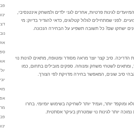
פברו
מיועדים לגינות פרטיות, אחרים לגני ילדים ולמשחק אינטנסיבי,
ינואר 
יים. לפני שמתחילים לגלול קטלוגים, כדאי להגדיר בדיוק: מי
דצמב
נים ישחקו שם? כל תשובה תשפיע על הבחירה הנכונה.
נובמב
אוקט
ספטמ
הדריכה. סיב קצר יוצר מראה מסודר ומטופח, מתאים לגינות נוי
אוגוס
ר, ומתאים לשטחי משחק ומנוחה. ספקים מובילים בתחום, כמו
יולי 21
גבהי סיב שונים, המאפשר בחירה מדויקת לפי הצורך.
יוני 021
מאי 21
אפריל
 ומוקפד יותר, ועמיד יותר לשחיקה בשימוש יומיומי. בחרו
מרץ 1
 נמוכה יותר לגינות נוי שמטרתן בעיקר אסתטית.
פברו
ינואר 