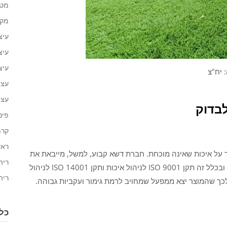
מטב
מקל
עיצ
עיצ
עיצ
 יח"צ
עצו
עצת
לבדוק
פינ
קרמ
ראש
על איכות שאינה מוכחת. חברת דשא קבוע, למשל, מייבאת את
ריה
מוצריה ממפעלים בעלי תקנים בינלאומיים מחמירים, ובכלל זה תקן ISO 9001 לניהול איכות ותקן ISO 14001 לניהול
ריה
כך שהמוצר יצא ממפעל שמחויב לרמת גימור ועקביות גבוהה.
כל