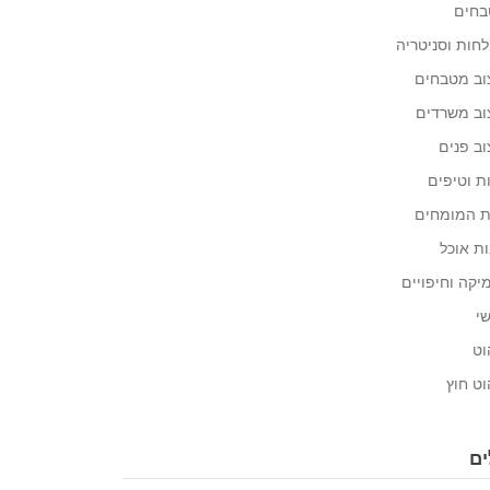
חים
חות וסניטריה
וב מטבחים
וב משרדים
וב פנים
ת וטיפים
 המומחים
ות אוכל
יקה וחיפויים
י
וט
וט חוץ
ים