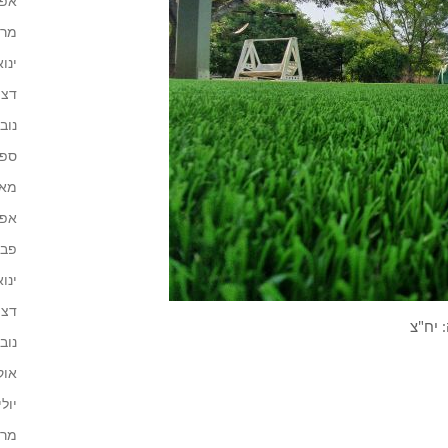
אפריל
מרץ 4
ינואר 
דצמב
נובמב
ספטמ
מאי 23
אפריל
פברו
ינואר 
דצמב
 יח"צ
נובמב
אוקט
יולי 22
מרץ 2