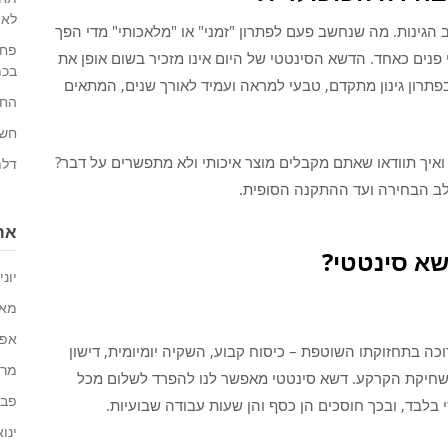
לאו
גינות. מה שנחשב פעם לפתרון "זמני" או "מלאכותי" מדי הפך
פחו
פנים כאחד. הדשא הסינטטי של היום אינו מזכיר בשום אופן את
בכמ
תרון גינון מתקדם, טבעי למראה ועמיד לאורך שנים, המתאים
החי
חשי
 ואיך תוודאו שאתם מקבלים מוצר איכותי ולא מתפשרים על דבר?
דלת
ב הבחירה ועד ההתקנה הסופית.
ארכ
שא סינטטי?
יוני 026
מאי 26
אפריל
ה בתחזוקתו השוטפת – כיסוח קבוע, השקיה יומיומית, דישון
מרץ 6
 שחיקת הקרקע. דשא סינטטי מאפשר לנו להפרד לשלום מכל
פברו
בלבד, ובכך חוסכים הן כסף והן שעות עבודה שבועיות.
ינואר 