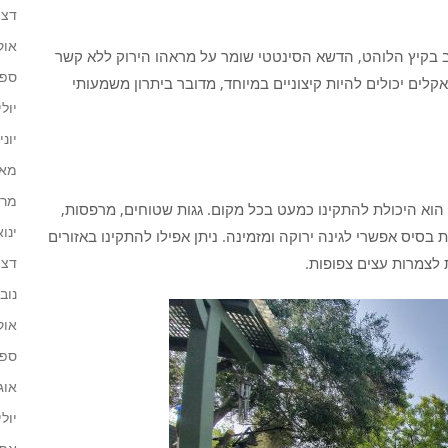
דצמב
אוקט
 בקיץ הלוהט, הדשא הסינטטי שומר על מראהו הירוק ללא קשר
ספטמ
לים יכולים להיות קיצוניים במיוחד, מדובר ביתרון משמעותי
יולי 25
יוני 025
מאי 25
מרץ 5
וא היכולת להתקינו כמעט בכל מקום. גגות שטוחים, מרפסות,
ינואר 
בסיס אפשרי לגינה ירוקה ומזמינה. ניתן אפילו להתקינו באזורים
לצמרות עצים צפופות.
דצמב
נובמב
אוקט
ספטמ
אוגוס
יולי 24