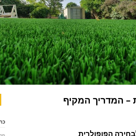
 – המדריך המקיף
ח
כת
בחירה הפופולרית
תחז