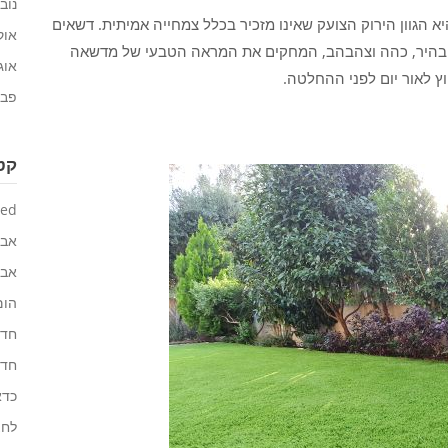
נובמב
א הגוון הירוק הצועק שאינו מזכיר בכלל צמחייה אמיתית. דשאים
אוקט
ירוק בהיר, כהה וצהבהב, המחקים את המראה הטבעי של מדשאה
אוגוס
ץ לאור יום לפני ההחלטה.
פברו
קטג
zed
אבי
אבי
הום
חדר
חדר
כדא
לחצ