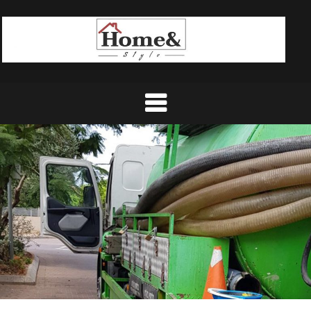
Ski
t
conten