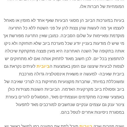
המומחיות של חברות אלו.
בעיות במערכות הביוב הן מסוגי הבעיות שאף אחד לא מזמין או מאחל
לעצמו אך מה לעשות שהן צצות להן על פני השטח ללא כל התרעה
מוקדמת ומאיימות על שלום הסביבה. כמובן שאין התרעה מפורשת אך
מי שיש לו מודעות בעניין יודע שכל מערכת ביוב שלא תוחזקה ולא ניקו
אותה בתקופה של השנה האחרונה היא מעין פצצה מתקתקת שיכולה
להתפוצץ בכל יום. לכן חשוב מאוד לתחזק אותה ואם לא מתחזקים יש
לצפות לבעיות שיצוצו עם הזמן באמצעות ה
ביובית
לעיתים נקראת גם
ביובית שאיבה- למעשה זו משאית אינסטלציה גדולה מורכבת
ומשוכללת במיוחד, שחברות מקצועיות מחזיקות בה לצרכי שאיבה של
ביוב ופסולת ביוב מקרקעית האדמה. הביוביות השונות מצוידות כולן
באמצעי שאיבה מתקדמים ועוצמתיים מאד, המסוגלים להרים בעזרת
צינור ענק גם עצמים ענקיים שנחשבים למורכבים מאד לתפעול
במסגרת ניסיונות אחרים לטפל בהם.
ישנם מקרים שרק
ביובית
תוכל לתת את המענה כמו למשל כאשר יש